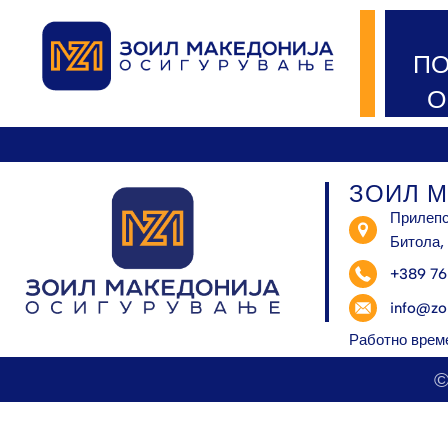
ПО
О
ЗОИЛ М
Прилепск
Битола,
+389 76 
info@zo
Работно време
©